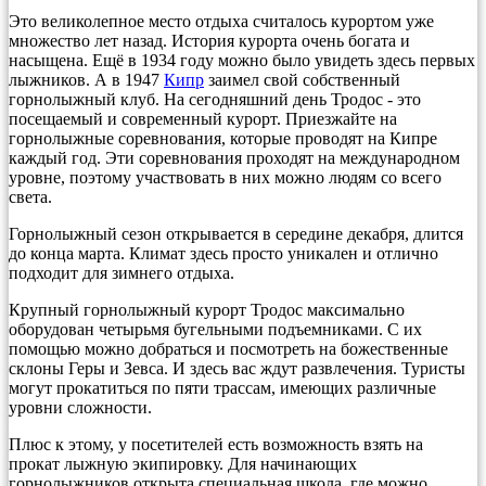
Это великолепное место отдыха считалось курортом уже
множество лет назад. История курорта очень богата и
насыщена. Ещё в 1934 году можно было увидеть здесь первых
лыжников. А в 1947
Кипр
заимел свой собственный
горнолыжный клуб. На сегодняшний день Тродос - это
посещаемый и современный курорт. Приезжайте на
горнолыжные соревнования, которые проводят на Кипре
каждый год. Эти соревнования проходят на международном
уровне, поэтому участвовать в них можно людям со всего
света.
Горнолыжный сезон открывается в середине декабря, длится
до конца марта. Климат здесь просто уникален и отлично
подходит для зимнего отдыха.
Крупный горнолыжный курорт Тродос максимально
оборудован четырьмя бугельными подъемниками. С их
помощью можно добраться и посмотреть на божественные
склоны Геры и Зевса. И здесь вас ждут развлечения. Туристы
могут прокатиться по пяти трассам, имеющих различные
уровни сложности.
Плюс к этому, у посетителей есть возможность взять на
прокат лыжную экипировку. Для начинающих
горнолыжников открыта специальная школа, где можно