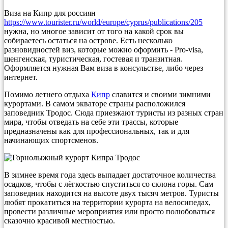
Виза на Кипр для россиян
https://www.tourister.ru/world/europe/cyprus/publications/205
нужна, но многое зависит от того на какой срок вы
собираетесь остаться на острове. Есть несколько
разновидностей виз, которые можно оформить - Pro-visa,
шенгенская, туристическая, гостевая и транзитная.
Оформляется нужная Вам виза в консульстве, либо через
интернет.
Помимо летнего отдыха
Кипр
славится и своими зимними
курортами. В самом экваторе страны расположился
заповедник Тродос. Сюда приезжают туристы из разных стран
мира, чтобы отведать на себе эти трассы, которые
предназначены как для профессиональных, так и для
начинающих спортсменов.
В зимнее время года здесь выпадает достаточное количества
осадков, чтобы с лёгкостью спуститься со склона горы. Сам
заповедник находится на высоте двух тысяч метров. Туристы
любят прокатиться на территории курорта на велосипедах,
провести различные мероприятия или просто полюбоваться
сказочно красивой местностью.