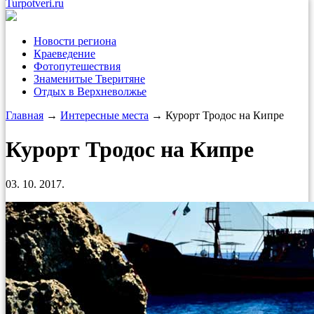
Turpotveri.ru
Новости региона
Краеведение
Фотопутешествия
Знаменитые Тверитяне
Отдых в Верхневолжье
Главная
→
Интересные места
→ Курорт Тродос на Кипре
Курорт Тродос на Кипре
03. 10. 2017.