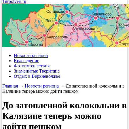
Turpotveri.ru
Новости региона
Краеведение
Фотопутешествия
Знаменитые Тверитяне
Отдых в Верхневолжье
Главная
→
Новости региона
→ До затопленной колокольни в
Калязине теперь можно дойти пешком
До затопленной колокольни в
Калязине теперь можно
дойти пешком