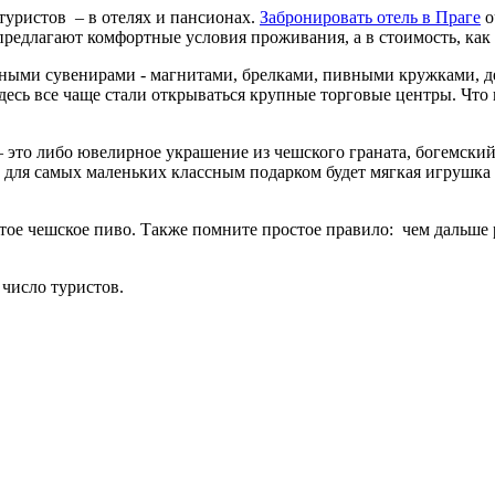
уристов – в отелях и пансионах.
Забронировать отель в Праге
о
редлагают комфортные условия проживания, а в стоимость, как
жными сувенирами - магнитами, брелками, пивными кружками, 
сь все чаще стали открываться крупные торговые центры. Что ка
– это либо ювелирное украшение из чешского граната, богемски
 для самых маленьких классным подарком будет мягкая игрушка 
ое чешское пиво. Также помните простое правило: чем дальше р
число туристов.