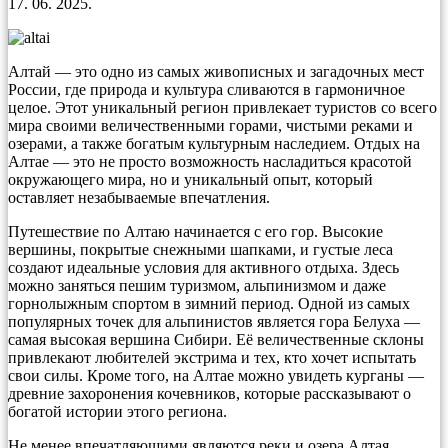
17. 06. 2025.
Алтай — это одно из самых живописных и загадочных мест
России, где природа и культура сливаются в гармоничное
целое. Этот уникальный регион привлекает туристов со всего
мира своими величественными горами, чистыми реками и
озерами, а также богатым культурным наследием. Отдых на
Алтае — это не просто возможность насладиться красотой
окружающего мира, но и уникальный опыт, который
оставляет незабываемые впечатления.
Путешествие по Алтаю начинается с его гор. Высокие
вершины, покрытые снежными шапками, и густые леса
создают идеальные условия для активного отдыха. Здесь
можно заняться пешим туризмом, альпинизмом и даже
горнолыжным спортом в зимний период. Одной из самых
популярных точек для альпинистов является гора Белуха —
самая высокая вершина Сибири. Её величественные склоны
привлекают любителей экстрима и тех, кто хочет испытать
свои силы. Кроме того, на Алтае можно увидеть курганы —
древние захоронения кочевников, которые рассказывают о
богатой истории этого региона.
Не менее впечатляющими являются реки и озера Алтая.