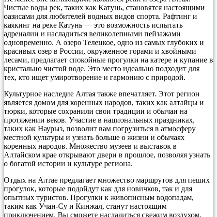
Чистые воды рек, таких как Катунь, становятся настоящими
оазисами для любителей водных видов спорта. Рафтинг и
каякинг на реке Катунь — это возможность испытать
адреналин и насладиться великолепными пейзажами
одновременно. А озеро Телецкое, одно из самых глубоких и
красивых озер в России, окруженное горами и хвойными
лесами, предлагает спокойные прогулки на катере и купание в
кристально чистой воде. Это место идеально подходит для
тех, кто ищет умиротворение и гармонию с природой.
Культурное наследие Алтая также впечатляет. Этот регион
является домом для коренных народов, таких как алтайцы и
тюрки, которые сохранили свои традиции и обычаи на
протяжении веков. Участие в национальных праздниках,
таких как Наурыз, позволит вам погрузиться в атмосферу
местной культуры и узнать больше о жизни и обычаях
коренных народов. Множество музеев и выставок в
Алтайском крае открывают двери в прошлое, позволяя узнать
о богатой истории и культуре региона.
Отдых на Алтае предлагает множество маршрутов для пеших
прогулок, которые подойдут как для новичков, так и для
опытных туристов. Прогулки к живописным водопадам,
таким как Учан-Су и Кинжал, станут настоящим
приключением. Вы сможете насладиться свежим воздухом,