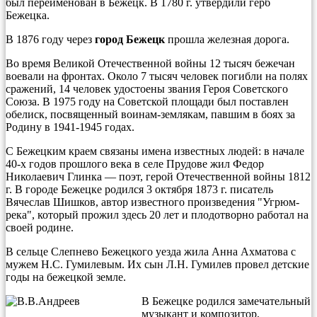
был переименован в Бежецк. В 1780 г. утвердили герб
Бежецка.
В 1876 году через
город Бежецк
прошла железная дорога.
Во время Великой Отечественной войны 12 тысяч бежечан
воевали на фронтах. Около 7 тысяч человек погибли на полях
сражений, 14 человек удостоены звания Героя Советского
Союза. В 1975 году на Советской площади был поставлен
обелиск, посвященный воинам-землякам, павшим в боях за
Родину в 1941-1945 годах.
С Бежецким краем связаны имена известных людей: в начале
40-х годов прошлого века в селе Прудове жил Федор
Николаевич Глинка — поэт, герой Отечественной войны 1812
г. В городе Бежецке родился 3 октября 1873 г. писатель
Вячеслав Шишков, автор известного произведения "Угрюм-
река", который прожил здесь 20 лет и плодотворно работал на
своей родине.
В сельце Слепнево Бежецкого уезда жила Анна Ахматова с
мужем Н.С. Гумилевым. Их сын Л.Н. Гумилев провел детские
годы на бежецкой земле.
В Бежецке родился замечательный
музыкант и композитор,