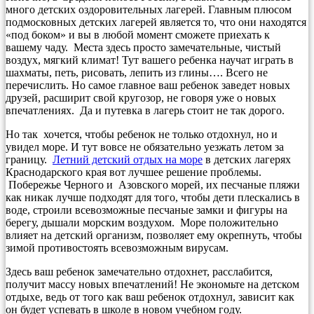
много детских оздоровительных лагерей. Главным плюсом
подмосковных детских лагерей является то, что они находятся
«под боком» и вы в любой момент сможете приехать к
вашему чаду. Места здесь просто замечательные, чистый
воздух, мягкий климат! Тут вашего ребенка научат играть в
шахматы, петь, рисовать, лепить из глины…. Всего не
перечислить. Но самое главное ваш ребенок заведет новых
друзей, расширит свой кругозор, не говоря уже о новых
впечатлениях. Да и путевка в лагерь стоит не так дорого.
Но так хочется, чтобы ребенок не только отдохнул, но и
увидел море. И тут вовсе не обязательно уезжать летом за
границу.
Летний детский отдых на море
в детских лагерях
Краснодарского края вот лучшее решение проблемы.
Побережье Черного и Азовского морей, их песчаные пляжи
как никак лучше подходят для того, чтобы дети плескались в
воде, строили всевозможные песчаные замки и фигуры на
берегу, дышали морским воздухом. Море положительно
влияет на детский организм, позволяет ему окрепнуть, чтобы
зимой противостоять всевозможным вирусам.
Здесь ваш ребенок замечательно отдохнет, расслабится,
получит массу новых впечатлений! Не экономьте на детском
отдыхе, ведь от того как ваш ребенок отдохнул, зависит как
он будет успевать в школе в новом учебном году.