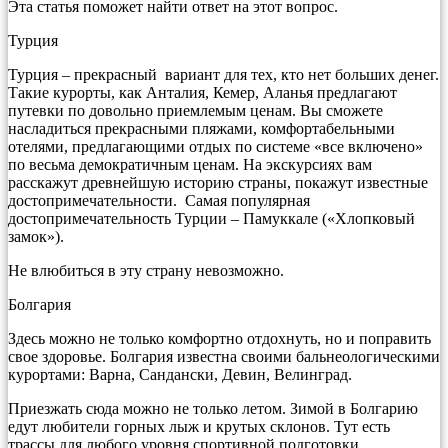
Эта статья поможет найти ответ на этот вопрос.
Турция
Турция – прекрасный вариант для тех, кто нет больших денег.
Такие курорты, как Анталия, Кемер, Аланья предлагают
путевки по довольно приемлемым ценам. Вы сможете
насладиться прекрасными пляжами, комфортабельными
отелями, предлагающими отдых по системе «все включено»
по весьма демократичным ценам. На экскурсиях вам
расскажут древнейшую историю страны, покажут известные
достопримечательности. Самая популярная
достопримечательность Турции – Памуккале («Хлопковый
замок»).
Не влюбиться в эту страну невозможно.
Болгария
Здесь можно не только комфортно отдохнуть, но и поправить
свое здоровье. Болгария известна своими бальнеологическими
курортами: Варна, Сандански, Девин, Велинград.
Приезжать сюда можно не только летом. Зимой в Болгарию
едут любители горных лыж и крутых склонов. Тут есть
трассы для любого уровня спортивной подготовки.