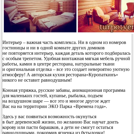
Интерьер – важная часть комплекса. Ни в одном из номеров
гостиницы и ни в одной комнате других домиков
не повторяется интерьер, каждая деталь которого подбиралась
с особым трепетом. Удобная винтажная мягкая мебель ручной
работы, камин в центре ресторана, натуральные ткани
и оригинальная отделка – все это создает невероятно уютную
атмосферу! А авторская кухня ресторана«Куропаткинъ»
никого не оставит равнодушным!
Конная упряжка, русские забавы, анимационная программа
для маленьких гостей, купанье, рыбалка, подъем
на воздушном шаре — все это и многое другое ждет
Вас на на территории ЭКО Парка «Времена года».
Здесь у вас появиться возможность окунуться
в быт деревенской жизни, по желанию Вас научат доить
корову или пасти барашков, а дети не смогут остаться
равнодушными, покормив ягненка из бутылочки!