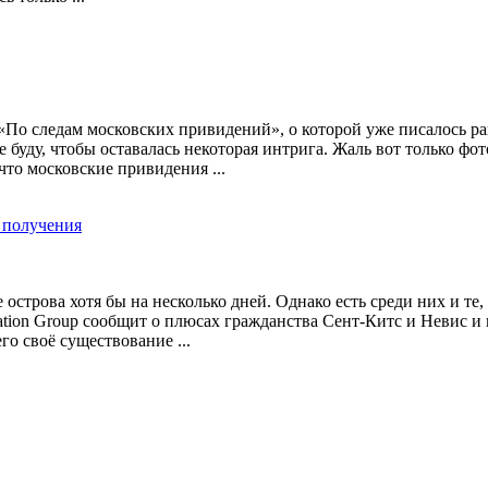
 «По следам московских привидений», о которой уже писалось р
не буду, чтобы оставалась некоторая интрига. Жаль вот только 
что московские привидения ...
 получения
строва хотя бы на несколько дней. Однако есть среди них и те,
ration Group сообщит о плюсах гражданства Сент-Китс и Невис и
о своё существование ...