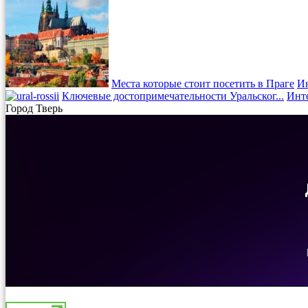
Места которые стоит посетить в Праге
Ин
Ключевые достопримечательности Уральског...
Инт
Город Тверь