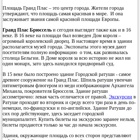
Площадь Гранд Плас – это центр города. Жители города
утверждают, что площадь самая красивая в мире. И она
заслуживает звания самой красивой площади Европы.
Гранд Плас Брюссель
и сегодня выглядит также как и в 16
веке. В 16 веке на площади был возведен Дом короля –
огромный королевский дворец. В настоящее время в здании
располагается музей города. Экспонаты этого музея дают
посетителям полную информацию о том, как развивалась
столица Бельгии. В Доме короля за всю историю не жил ни
один монарх, зато здесь находился придворный суд.
В 15 веке было построено здание Городской ратуши - самое
древнее сооружение на Гранд Плас. Шпиль ратуши увенчан
пятиметровым флюгером из меди изображающим Архангела
Михаила, покровителя Брюсселя. Здание ратуши
ассиметрично: левая часть отличается от правой.
Экскурсии
в
Ратуше проходят во вторник и среду всего три раза в день по-
немецки, по-французски и по-английски. Здание Ратуши до
сих пор действующее, здесь заседает городской
муниципалитет. Купить билеты на экскурсию заранее нельзя,
билеты продаются только за час до начала экскурсии.
Здания, окружающие площадь со всех сторон представляют