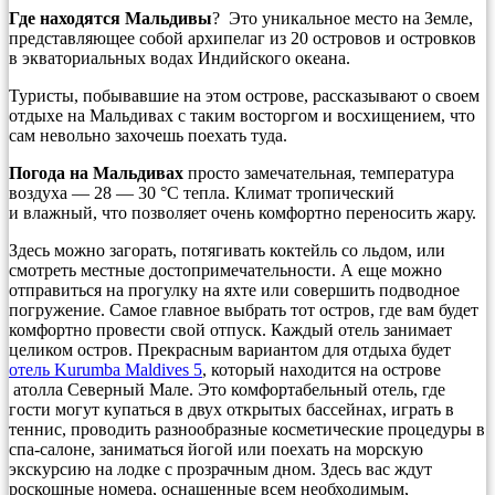
Где находятся Мальдивы
? Это уникальное место на Земле,
представляющее собой архипелаг из 20 островов и островков
в экваториальных водах Индийского океана.
Туристы, побывавшие на этом острове, рассказывают о своем
отдыхе на Мальдивах с таким восторгом и восхищением, что
сам невольно захочешь поехать туда.
Погода на Мальдивах
просто замечательная, температура
воздуха — 28 — 30 °С тепла. Климат тропический
и влажный, что позволяет очень комфортно переносить жару.
Здесь можно загорать, потягивать коктейль со льдом, или
смотреть местные достопримечательности. А еще можно
отправиться на прогулку на яхте или совершить подводное
погружение. Самое главное выбрать тот остров, где вам будет
комфортно провести свой отпуск. Каждый отель занимает
целиком остров. Прекрасным вариантом для отдыха будет
отель Kurumba Maldives 5
, который находится на острове
атолла Северный Мале. Это комфортабельный отель, где
гости могут купаться в двух открытых бассейнах, играть в
теннис, проводить разнообразные косметические процедуры в
спа-салоне, заниматься йогой или поехать на морскую
экскурсию на лодке с прозрачным дном. Здесь вас ждут
роскошные номера, оснащенные всем необходимым,