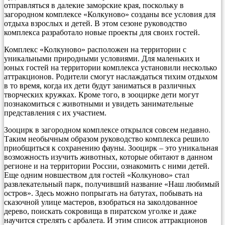
отправляться в далекие заморские края, поскольку в
загородном комплексе «Колкуново» созданы все условия для
отдыха взрослых и детей. В этом сезоне руководство
комплекса разработало новые проекты для своих гостей.
Комплекс «Колкуново» расположен на территории с
уникальными природными условиями. Для маленьких и
юных гостей на территории комплекса установили несколько
аттракционов. Родители смогут наслаждаться тихим отдыхом
в то время, когда их дети будут заниматься в различных
творческих кружках. Кроме того, в зооцирке дети могут
познакомиться с животными и увидеть занимательные
представления с их участием.
Зооцирк в загородном комплексе открылся совсем недавно.
Таким необычным образом руководство комплекса решило
приобщиться к сохранению фауны. Зооцирк – это уникальная
возможность изучить животных, которые обитают в данном
регионе и на территории России, ознакомить с ними детей.
Еще одним новшеством для гостей «Колкуново» стал
развлекательный парк, получивший название «Наш любимый
остров». Здесь можно попрыгать на батутах, побывать на
сказочной улице мастеров, взобраться на заколдованное
дерево, поискать сокровища в пиратском уголке и даже
научится стрелять с арбалета. И этим список аттракционов