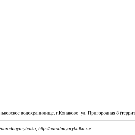
ьковское водохранилище, г.Конаково, ул. Пригородная 8 (терри
arodnayarybalka, http://narodnayarybalka.ru/