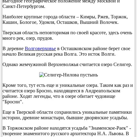
выгодное географическое положение между Москвой и
Санкт-Петербургом.
Наиболее крупные города области – Кимры, Ржев, Торжок,
Кашин, Бологое, Удомля, Осташков, Вышний Волочек.
Тверская область неповторимая по своей красоте, здесь очень
много рек, озер, прудов.
В деревне
Волговерховье
в Осташковском районе берет свое
начало Великая русская река Волга. Это исток Волги.
Однако жемчужиной Верхневолжья считается озеро Селигер.
Кроме того, тут есть еще и уникальные озера. Таким как раз и
считается озеро Бросно, находящееся в Андреапольском
районе. Ходят легенды, что в озере обитает чудовище
"Бросни".
Еще в Тверской области сохранились уникальные памятники
истории, древние монастыри, бывшие дворянские усадьбы.
В Торжокском районе находятся усадьба "Знаменское-Раек" -
творение знаменитого русского архитектора Н.А. Львова. В