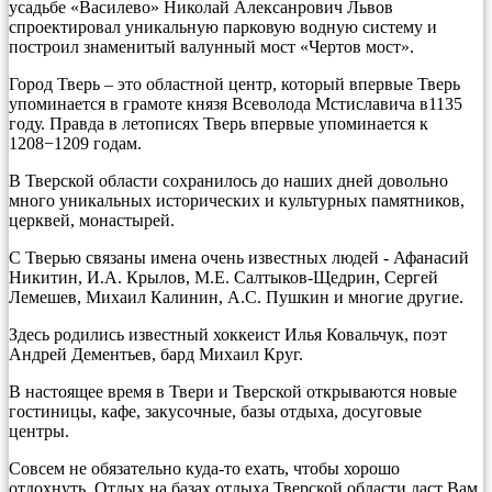
усадьбе «Василево» Николай Алексанрович Львов
спроектировал уникальную парковую водную систему и
построил знаменитый валунный мост «Чертов мост».
Город Тверь – это областной центр, который впервые Тверь
упоминается в грамоте князя Всеволода Мстиславича в1135
году. Правда в летописях Тверь впервые упоминается к
1208−1209 годам.
В Тверской области сохранилось до наших дней довольно
много уникальных исторических и культурных памятников,
церквей, монастырей.
С Тверью связаны имена очень известных людей - Афанасий
Никитин, И.А. Крылов, М.Е. Салтыков-Щедрин, Сергей
Лемешев, Михаил Калинин, А.С. Пушкин и многие другие.
Здесь родились известный хоккеист Илья Ковальчук, поэт
Андрей Дементьев, бард Михаил Круг.
В настоящее время в Твери и Тверской открываются новые
гостиницы, кафе, закусочные, базы отдыха, досуговые
центры.
Совсем не обязательно куда-то ехать, чтобы хорошо
отдохнуть. Отдых на базах отдыха Тверской области даст Вам