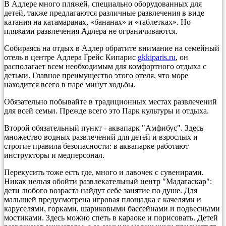
В Адлере много пляжей, специально оборудованных для
детей, также предлагаются различные развлечения в виде
катания на катамаранах, «бананах» и «таблетках». Но
пляжами развлечения Адлера не ограничиваются.
Собираясь на отдых в Адлер обратите внимание на семейный
отель в центре Адлера Грейс Кипарис
gkkiparis.ru
, он
располагает всем необходимым для комфортного отдыха с
детьми. Главное преимущество этого отеля, что море
находится всего в паре минут ходьбы.
Обязательно побывайте в традиционных местах развлечений
для всей семьи. Прежде всего это Парк культуры и отдыха.
Второй обязательный пункт - аквапарк "Амфибус". Здесь
множество водных развлечений для детей и взрослых и
строгие правила безопасности: в аквапарке работают
инструкторы и медперсонал.
Перекусить тоже есть где, много и лавочек с сувенирами.
Никак нельзя обойти развлекательный центр "Мадагаскар":
дети любого возраста найдут себе занятие по душе. Для
малышей предусмотрена игровая площадка с качелями и
каруселями, горками, шариковыми бассейнами и подвесными
мостиками. Здесь можно спеть в караоке и порисовать. Детей