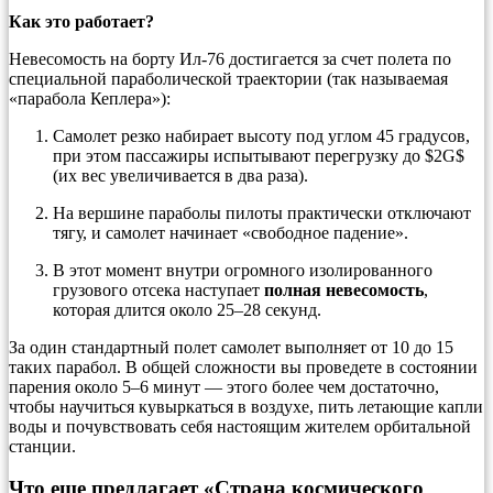
Как это работает?
Невесомость на борту Ил-76 достигается за счет полета по
специальной параболической траектории (так называемая
«парабола Кеплера»):
Самолет резко набирает высоту под углом 45 градусов,
при этом пассажиры испытывают перегрузку до
$2G$
(их вес увеличивается в два раза).
На вершине параболы пилоты практически отключают
тягу, и самолет начинает «свободное падение».
В этот момент внутри огромного изолированного
грузового отсека наступает
полная невесомость
,
которая длится около 25–28 секунд.
За один стандартный полет самолет выполняет от 10 до 15
таких парабол. В общей сложности вы проведете в состоянии
парения около 5–6 минут — этого более чем достаточно,
чтобы научиться кувыркаться в воздухе, пить летающие капли
воды и почувствовать себя настоящим жителем орбитальной
станции.
Что еще предлагает «Страна космического