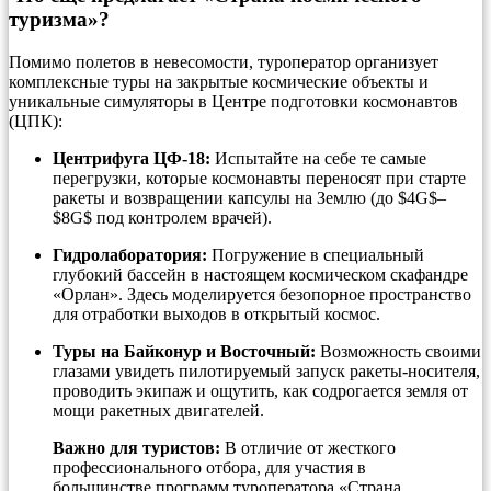
туризма»?
Помимо полетов в невесомости, туроператор организует
комплексные туры на закрытые космические объекты и
уникальные симуляторы в Центре подготовки космонавтов
(ЦПК):
Центрифуга ЦФ-18:
Испытайте на себе те самые
перегрузки, которые космонавты переносят при старте
ракеты и возвращении капсулы на Землю (до
$4G$
–
$8G$
под контролем врачей).
Гидролаборатория:
Погружение в специальный
глубокий бассейн в настоящем космическом скафандре
«Орлан». Здесь моделируется безопорное пространство
для отработки выходов в открытый космос.
Туры на Байконур и Восточный:
Возможность своими
глазами увидеть пилотируемый запуск ракеты-носителя,
проводить экипаж и ощутить, как содрогается земля от
мощи ракетных двигателей.
Важно для туристов:
В отличие от жесткого
профессионального отбора, для участия в
большинстве программ туроператора «Страна