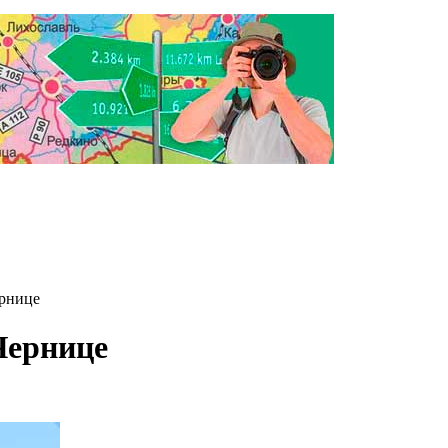
рнице
Чернице