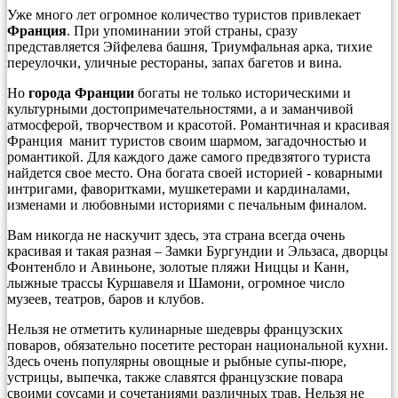
Уже много лет огромное количество туристов привлекает
Франция
. При упоминании этой страны, сразу
представляется Эйфелева башня, Триумфальная арка, тихие
переулочки, уличные рестораны, запах багетов и вина.
Но
города Франции
богаты не только историческими и
культурными достопримечательностями, а и заманчивой
атмосферой, творчеством и красотой. Романтичная и красивая
Франция манит туристов своим шармом, загадочностью и
романтикой. Для каждого даже самого предвзятого туриста
найдется свое место. Она богата своей историей - коварными
интригами, фаворитками, мушкетерами и кардиналами,
изменами и любовными историями с печальным финалом.
Вам никогда не наскучит здесь, эта страна всегда очень
красивая и такая разная – Замки Бургундии и Эльзаса, дворцы
Фонтенбло и Авиньоне, золотые пляжи Ниццы и Канн,
лыжные трассы Куршавеля и Шамони, огромное число
музеев, театров, баров и клубов.
Нельзя не отметить кулинарные шедевры французских
поваров, обязательно посетите ресторан национальной кухни.
Здесь очень популярны овощные и рыбные супы-пюре,
устрицы, выпечка, также славятся французские повара
своими соусами и сочетаниями различных трав. Нельзя не