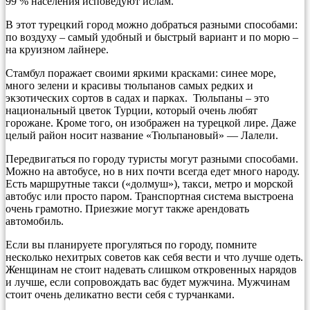
99 % населения исповедуют ислам.
В этот турецкий город можно добраться разными способами:
по воздуху – самый удобный и быстрый вариант и по морю –
на круизном лайнере.
Стамбул поражает своими яркими красками: синее море,
много зелени и красивы тюльпанов самых редких и
экзотических сортов в садах и парках. Тюльпаны – это
национальный цветок Турции, который очень любят
горожане. Кроме того, он изображен на турецкой лире. Даже
целый район носит название «Тюльпановый» — Лалели.
Передвигаться по городу туристы могут разными способами.
Можно на автобусе, но в них почти всегда едет много народу.
Есть маршрутные такси («долмуш»), такси, метро и морской
автобус или просто паром. Транспортная система выстроена
очень грамотно. Приезжие могут также арендовать
автомобиль.
Если вы планируете прогуляться по городу, помните
несколько нехитрых советов как себя вести и что лучше одеть.
Женщинам не стоит надевать слишком откровенных нарядов
и лучше, если сопровождать вас будет мужчина. Мужчинам
стоит очень деликатно вести себя с турчанками.