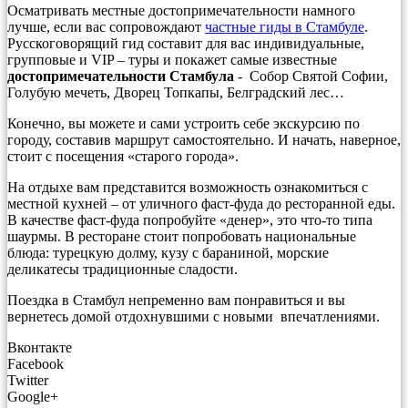
Осматривать местные достопримечательности намного
лучше, если вас сопровождают
частные гиды в Стамбуле
.
Русскоговорящий гид составит для вас индивидуальные,
групповые и VIP – туры и покажет самые известные
достопримечательности Стамбула
- Собор Святой Софии,
Голубую мечеть, Дворец Топкапы, Белградский лес…
Конечно, вы можете и сами устроить себе экскурсию по
городу, составив маршрут самостоятельно. И начать, наверное,
стоит с посещения «старого города».
На отдыхе вам представится возможность ознакомиться с
местной кухней – от уличного фаст-фуда до ресторанной еды.
В качестве фаст-фуда попробуйте «денер», это что-то типа
шаурмы. В ресторане стоит попробовать национальные
блюда: турецкую долму, кузу с бараниной, морские
деликатесы традиционные сладости.
Поездка в Стамбул непременно вам понравиться и вы
вернетесь домой отдохнувшими с новыми впечатлениями.
Вконтакте
Facebook
Twitter
Google+