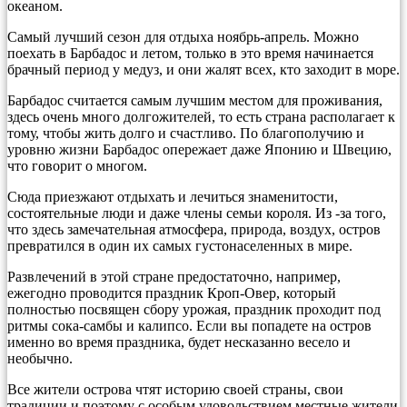
океаном.
Самый лучший сезон для отдыха ноябрь-апрель. Можно
поехать в Барбадос и летом, только в это время начинается
брачный период у медуз, и они жалят всех, кто заходит в море.
Барбадос считается самым лучшим местом для проживания,
здесь очень много долгожителей, то есть страна располагает к
тому, чтобы жить долго и счастливо. По благополучию и
уровню жизни Барбадос опережает даже Японию и Швецию,
что говорит о многом.
Сюда приезжают отдыхать и лечиться знаменитости,
состоятельные люди и даже члены семьи короля. Из -за того,
что здесь замечательная атмосфера, природа, воздух, остров
превратился в один их самых густонаселенных в мире.
Развлечений в этой стране предостаточно, например,
ежегодно проводится праздник Кроп-Овер, который
полностью посвящен сбору урожая, праздник проходит под
ритмы сока-самбы и калипсо. Если вы попадете на остров
именно во время праздника, будет несказанно весело и
необычно.
Все жители острова чтят историю своей страны, свои
традиции и поэтому с особым удовольствием местные жители