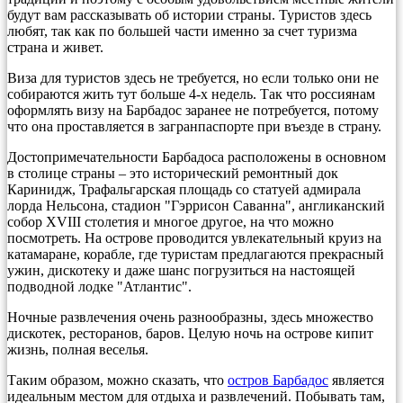
будут вам рассказывать об истории страны. Туристов здесь
любят, так как по большей части именно за счет туризма
страна и живет.
Виза для туристов здесь не требуется, но если только они не
собираются жить тут больше 4-х недель. Так что россиянам
оформлять визу на Барбадос заранее не потребуется, потому
что она проставляется в загранпаспорте при въезде в страну.
Достопримечательности Барбадоса расположены в основном
в столице страны – это исторический ремонтный док
Каринидж, Трафальгарская площадь со статуей адмирала
лорда Нельсона, стадион "Гэррисон Саванна", англиканский
собор XVIII столетия и многое другое, на что можно
посмотреть. На острове проводится увлекательный круиз на
катамаране, корабле, где туристам предлагаются прекрасный
ужин, дискотеку и даже шанс погрузиться на настоящей
подводной лодке "Атлантис".
Ночные развлечения очень разнообразны, здесь множество
дискотек, ресторанов, баров. Целую ночь на острове кипит
жизнь, полная веселья.
Таким образом, можно сказать, что
остров Барбадос
является
идеальным местом для отдыха и развлечений. Побывать там,