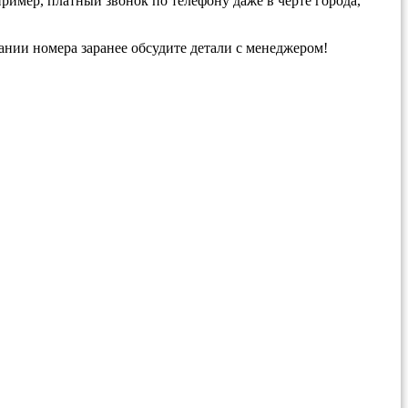
ример, платный звонок по телефону даже в черте города,
нии номера заранее обсудите детали с менеджером!