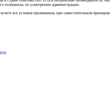
ны в стране повсеместно. Есть и неприятные неожиданности, нап
го телеканала, по усмотрению администрации.
зучите все условия проживания; при самостоятельном бронирова
онур