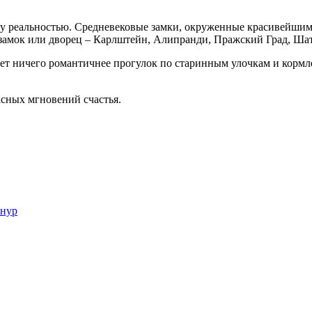
ку реальностью. Средневековые замки, окруженные красивейшими
замок или дворец – Карлштейн, Алипранди, Пражский Град, Шат
Нет ничего романтичнее прогулок по старинным улочкам и кормл
сных мгновений счастья.
онур