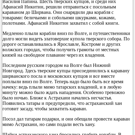
Василия Папина. Шесть тверских купцов, и среди них
Афанасий Никитин, решили отправиться с посольным
караваном до Ширвана. Они снарядили два корабля с
товарами: беличьими и собольими шкурками, кожами,
полотнами. Афанасий Никитин захватил с собой книги.
Медленно плыли корабли вниз по Волге, и путешественники
долго могли видеть златоверхие купола тверского собора. По
дороге останавливались в Ярославле, Костроме и других
волжских городах, чтобы получить грамоты от местных
князей на свободное плавание через их владения.
Последним русским городом на Волге был Нижний
Новгород. Здесь тверские купцы присоединились к каравану
ширванского посла и московских купцов и все вместе
поплыли вниз по Волге. Теперь надо было быть все время
начеку: ведь плыли мимо татарских владений, и в любую
минуту можно было ждать нападения. Особенно тревожно
было ночью. Ближе к Астрахани начались несчастья.
Появились татары и предупредили, что астраханский хан
готовит засаду, чтобы захватить караван.
Посол дал татарам подарки, и они обещали провести караван
мимо Астрахани, но сами подали весть хану.
Шайки астраханского хана бросились грабить корабли. В