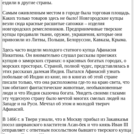
ездили в другие страны.
Самым оживленным местом в городе была торговая площадь.
Каких только товаров здесь не было! Новгородские купцы
везли сюда красные расшитые сапожки – изделия
новгородских ремесленников. Предприимчивые тверские
купцы продавали ткани, оружие, украшения, которые они
привозили из Литвы, Польши, Белоруссии, Кавказа, Крыма.
Здесь часто видели молодого статного купца Афанасия
Никитина. Он внимательно слушал рассказы приезжих
купцов о заморских странах: о красивых богатых городах, о
морских просторах. Страной, полной чудес, представлялась в
этих рассказах далекая Индия. Пытался Афанасий узнать
побольше об Индии из книг, но в книгах об этой стране
писали только, что она расположена где-то на краю света, что
там обитают фантастические животные, необыкновенные
люди и что Индия сказочна богата. Увидеть своими глазами
эту чудесную страну было мечтой многих смелых людей на
Западе и на Руси. Мечтал об этом и молодой тверич
Афанасий.
В 1466 г. в Твери узнали, что в Москву прибыл из Закавказья
посол ширванского властителя Асан-бек и что князь Иван III
отправляет с ответным посольством бывшего тверского купца