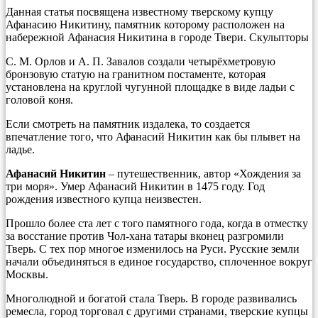
Данная статья посвящена известному тверскому купцу
Афанасию Никитину, памятник которому расположен на
набережной Афанасия Никитина в городе Твери. Скульпторы
С. М. Орлов и А. П. Завалов создали четырёхметровую
бронзовую статую на гранитном постаменте, которая
установлена на круглой чугунной площадке в виде ладьи с
головой коня.
Если смотреть на памятник издалека, то создается
впечатление того, что Афанасий Никитин как бы плывет на
ладье.
Афанасий Никитин
– путешественник, автор «Хождения за
три моря». Умер Афанасий Никитин в 1475 году. Год
рождения известного купца неизвестен.
Прошло более ста лет с того памятного года, когда в отместку
за восстание против Чол-хана татары вконец разгромили
Тверь. С тех пор многое изменилось на Руси. Русские земли
начали объединяться в единое государство, сплоченное вокруг
Москвы.
Многолюдной и богатой стала Тверь. В городе развивались
ремесла, город торговал с другими странами, тверские купцы