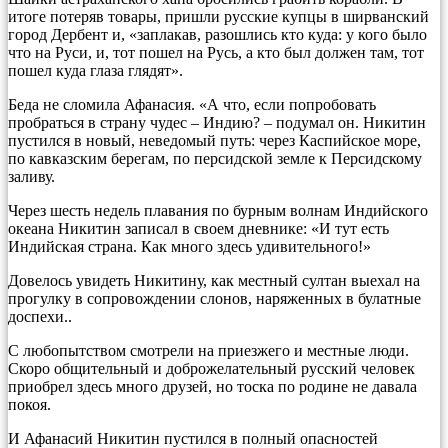
итоге потеряв товары, пришли русские купцы в ширванский
город Дербент и, «заплакав, разошлись кто куда: у кого было
что на Руси, и, тот пошел на Русь, а кто был должен там, тот
пошел куда глаза глядят».
Беда не сломила Афанасия. «А что, если попробовать
пробраться в страну чудес – Индию? – подумал он. Никитин
пустился в новый, неведомый путь: через Каспийское море,
по кавказским берегам, по персидской земле к Персидскому
заливу.
Через шесть недель плавания по бурным волнам Индийского
океана Никитин записал в своем дневнике: «И тут есть
Индийская страна. Как много здесь удивительного!»
Довелось увидеть Никитину, как местный султан выехал на
прогулку в сопровождении слонов, наряженных в булатные
доспехи..
С любопытством смотрели на приезжего и местные люди.
Скоро общительный и доброжелательный русский человек
приобрел здесь много друзей, но тоска по родине не давала
покоя.
И Афанасий Никитин пустился в полный опасностей